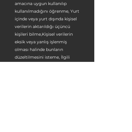
amacına uygun kullanılıp
kullanılmadığını öğrenme, Yurt
içinde veya yurt dışında kişisel
verilerin aktarıldığı üçüncü
kişileri bilme,Kişisel verilerin
eksik veya yanlış işlenmiş
olması halinde bunların
düzeltilmesini isteme, İlgili
mevzuatta öngörülen şartlar
çerçevesinde kişisel verilerin
silinmesini veya yok edilmesini
isteme,İlgili mevzuat uyarınca
yapılan düzeltme, silme ve yok
edilme işlemlerinin, kişisel
verilerin aktarıldığı üçüncü
kişilere bildirilmesini isteme,
İşlenen verilerin münhasıran