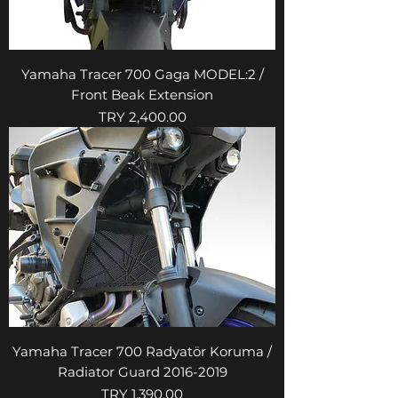
Yamaha Tracer 700 Gaga MODEL:2 /
Front Beak Extension
Price
TRY 2,400.00
Yamaha Tracer 700 Radyatör Koruma /
Radiator Guard 2016-2019
Price
TRY 1,390.00