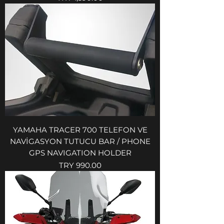
YAMAHA TRACER 700 TELEFON VE
NAVİGASYON TUTUCU BAR / PHONE
GPS NAVIGATION HOLDER
Price
TRY 990.00