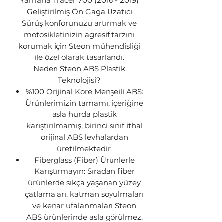
Yamaha Tracer 700 (2016 - 2019)
Geliştirilmiş Ön Gaga Uzatıcı
Sürüş konforunuzu artırmak ve
motosikletinizin agresif tarzını
korumak için Steon mühendisliği
ile özel olarak tasarlandı.
Neden Steon ABS Plastik
Teknolojisi?
%100 Orijinal Kore Menşeili ABS:
Ürünlerimizin tamamı, içeriğine
asla hurda plastik
karıştırılmamış, birinci sınıf ithal
orijinal ABS levhalardan
üretilmektedir.
Fiberglass (Fiber) Ürünlerle
Karıştırmayın: Sıradan fiber
ürünlerde sıkça yaşanan yüzey
çatlamaları, katman soyulmaları
ve kenar ufalanmaları Steon
ABS ürünlerinde asla görülmez.