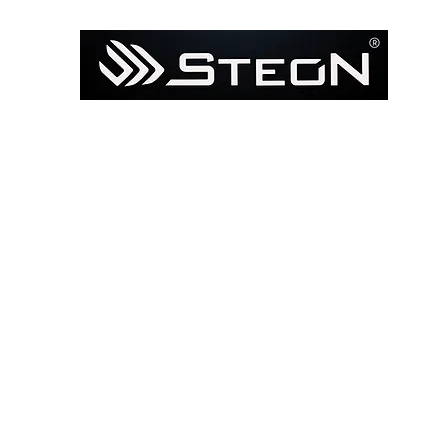
Ana Sayfa
Mağaza
Model ile Bul / Search by Bik