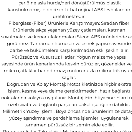
içeriğine asla hurda/geri dönüştürülmüş plastik
karıştırılmamış, birinci sınıf ithal orijinal ABS levhalardan
üretilmektedir.
Fiberglass (Fiber) Ürünlerle Karıştırmayın: Sıradan fiber
ürünlerde sıkça yaşanan yüzey çatlamaları, katman
soyulmaları ve kenar ufalanmaları Steon ABS ürünlerinde a
görülmez. Tamamen homojen ve esnek yapısı sayesinde
darbe ve bükülmelere karşı kırılmadan eski şeklini alır.
Pürüzsüz ve Kusursuz Hatlar: Yoğun malzeme yapısı
sayesinde ürün kenarlarında keskin pürüzler, gözenekler v
mikro çatlaklar barındırmaz; motorunuzla milimetrik uyu
sağlar.
Doğrudan ve Kolay Montaj: Motosikletinizde hiçbir ekstra
işlem, kesme veya delme gerektirmeden, hazır bağlantı
noktalarına kolayca uygulanır. Montaj için ihtiyacınız olan 
özel cıvata ve bağlantı parçaları paket içeriğine dahildir.
Milimetrik Yüzey İşlemi: Boya öncesinde ürünlerimize detay
yüzey aşındırma ve perdahlama işlemleri uygulanarak
tamamen pürüzsüz bir zemin elde edilir.
Premium Astar Teknolojisi: Malzeme ile tam uyumlu, yüks