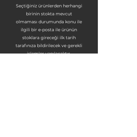
Seçtiğiniz ürünlerden herhangi
birinin stokta mevcut
olmaması durumunda konu ile
ilgili bir e-posta ile ürünün
stoklara gireceği ilk tarih
tarafınıza bildirilecek ve gerekli
işlemler yapılacaktır.
Ödemesini internet üzerinden
yaptığınız ürün eğer
stoklarımızda kalmamış ise en
az 4 (dört), en fazla 30 (otuz)
gün bekleme süresi vardır.
Ürün bu tarihler arasında
tüketiciye teslim edilemez ise,
yaptığı ödeme kendisine iade
edilir.