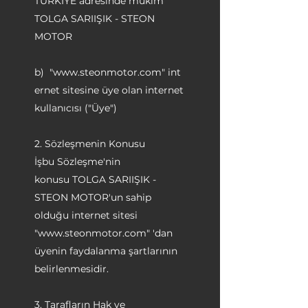
TÜRKİYE adresinde mukim
TOLGA SARIIŞIK - STEON
MOTOR
b) "
www.steonmotor.com
" int
ernet sitesine üye olan internet
kullanıcısı ("Üye")
2. Sözleşmenin Konusu
İşbu Sözleşme'nin
konusu TOLGA SARIIŞIK -
STEON MOTOR'un sahip
olduğu internet sitesi
"
www.steonmotor.com
" 'dan
üyenin faydalanma şartlarının
belirlenmesidir.
3. Tarafların Hak ve