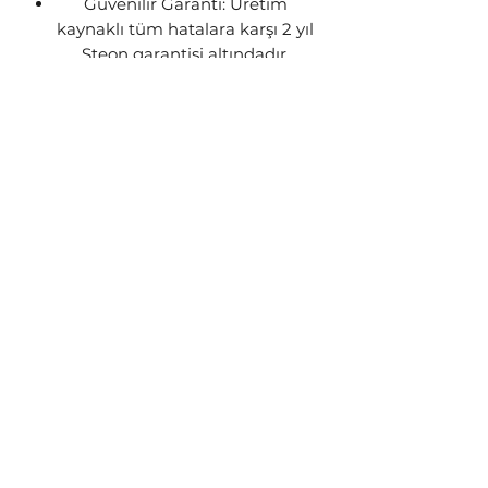
Güvenilir Garanti: Üretim
kaynaklı tüm hatalara karşı 2 yıl
Steon garantisi altındadır.
GÖNDERİM BİLGİSİ
Siparişleriniz stok durumuna göre
1-3 iş günü içerisinde kargoya
teslim edilecektir. Ürünün stokta
kalmaması yada üretim
aşamasında olması gibi
durumlarda sizinle iletişime geçip
talebiniz doğrultusunda işlem
yapılacaktır.