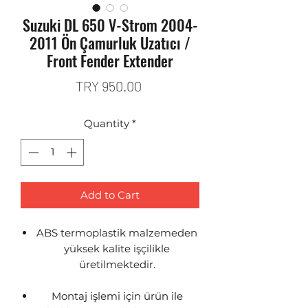
Suzuki DL 650 V-Strom 2004-
2011 Ön Çamurluk Uzatıcı /
Front Fender Extender
Price
TRY 950.00
Quantity
*
Add to Cart
ABS termoplastik malzemeden
yüksek kalite işçilikle
üretilmektedir.
Montaj işlemi için ürün ile