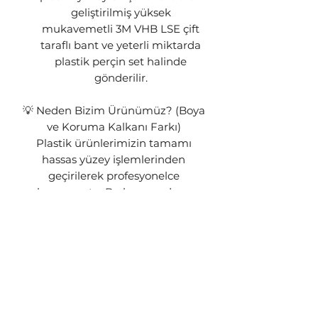
geliştirilmiş yüksek
mukavemetli 3M VHB LSE çift
taraflı bant ve yeterli miktarda
plastik perçin set halinde
gönderilir.
💡 Neden Bizim Ürünümüz? (Boya
ve Koruma Kalkanı Farkı)
Plastik ürünlerimizin tamamı
hassas yüzey işlemlerinden
geçirilerek profesyonelce
boyanmıştır. Bu boya, sadece
görsel bir şıklık sunmakla kalmaz;
ürününüz için hayati bir koruma
kalkanı görevi görür.
Boya Neden Önemlidir? Boyasız
veya kaplamasız bırakılan
plastikler, güneşin zararlı UV
ışınlarına maruz kaldığında kısa