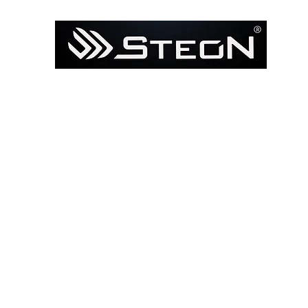
Ana Sayfa
Mağaza
Model ile Bul / Search by Bik