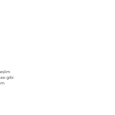
teslim
sı gibi
lem