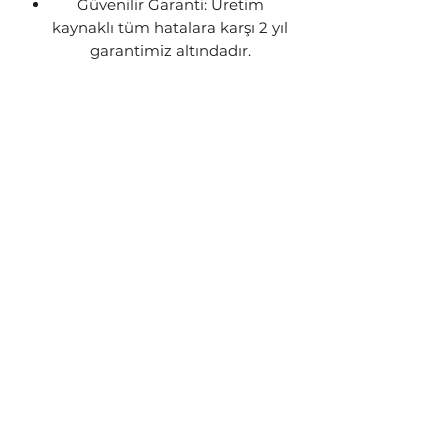
Güvenilir Garanti: Üretim
kaynaklı tüm hatalara karşı 2 yıl
garantimiz altındadır.
Perfect Fit for 2021 - 2025 Models
Designed for optimal airflow
through the cooler while
ensuring maximum protection.
Manufactured from laser-cut
carbon steel with a premium
aluminum grille.
Finished with a high-quality
matte black powder coating for
superior corrosion resistance.
All necessary mounting
hardware is included in the
package.
Features a 2-year warranty