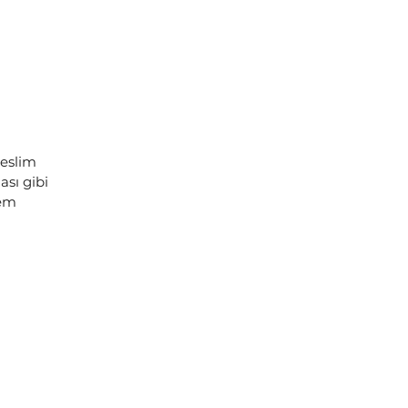
teslim
sı gibi
lem