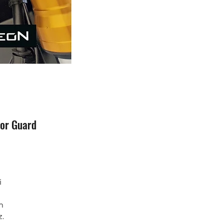
or Guard
i
m
.