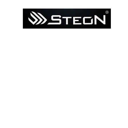
Ana Sayfa
Mağaza
Model ile Bul / Search by Bik