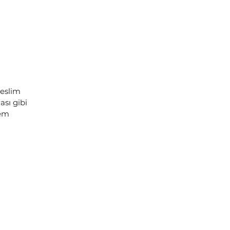
teslim
sı gibi
lem