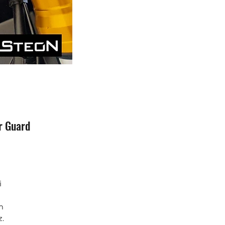
r Guard
i
m
.