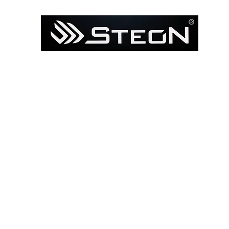
Ana Sayfa
Mağaza
Model ile Bul / Search by Bik