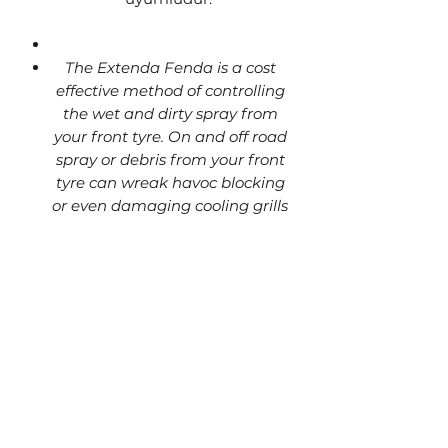
The Extenda Fenda is a cost
effective method of controlling
the wet and dirty spray from
your front tyre. On and off road
spray or debris from your front
tyre can wreak havoc blocking
or even damaging cooling grills
and radiators, reducing
performance and turning a
simple wash into a serious
project.
It is made of first quality ABS
plastic with maximum endurance
level.
Extenda Fendas are simple to
install and will arrive safely
packaged, together with