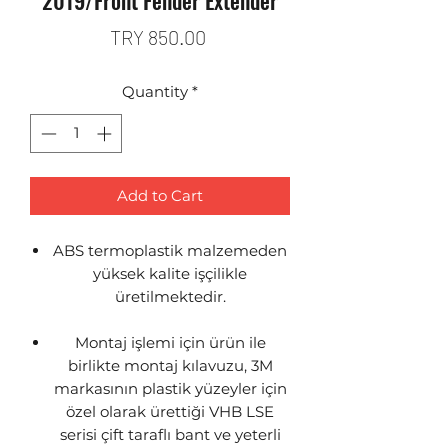
2019/Front Fender Extender
Price
TRY 850.00
Quantity
*
Add to Cart
ABS termoplastik malzemeden
yüksek kalite işçilikle
üretilmektedir.
Montaj işlemi için ürün ile
birlikte montaj kılavuzu, 3M
markasının plastik yüzeyler için
özel olarak ürettiği VHB LSE
serisi çift taraflı bant ve yeterli