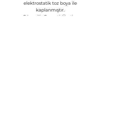
elektrostatik toz boya ile
kaplanmıştır.
Güvenilir Garanti: Üretim
kaynaklı tüm hatalara karşı 2 yıl
Steon garantisi altındadır.
GÖNDERİM BİLGİSİ
Siparişleriniz stok durumuna göre
1-3 iş günü içerisinde kargoya
teslim edilecektir. Ürünün stokta
kalmaması yada üretim
aşamasında olması gibi
durumlarda sizinle iletişime geçip
talebiniz doğrultusunda işlem
yapılacaktır.