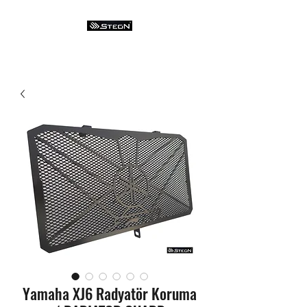
Yamaha XJ6 Radyatör Koruma