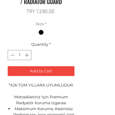
/ RADIATOR GUARD
Price
TRY 1,290.00
Renk
*
Quantity
*
Add to Cart
*XJ6 TÜM YILLARA UYUMLUDUR.
Motosikletiniz İçin Premium
Radyatör Koruma Izgarası
Maksimum Koruma, Kesintisiz
Performans: İnce gözenekli özel