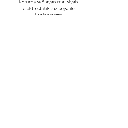
koruma sağlayan mat siyah
elektrostatik toz boya ile
kaplanmıştır.
Güvenilir Garanti: Üretim
kaynaklı tüm hatalara karşı 2 yıl
Steon garantisi altındadır.
GÖNDERİM BİLGİSİ
Siparişleriniz stok durumuna göre
1-3 iş günü içerisinde kargoya
teslim edilecektir. Ürünün stokta
kalmaması yada üretim
aşamasında olması gibi
durumlarda sizinle iletişime geçip
talebiniz doğrultusunda işlem
yapılacaktır.