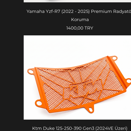
Vista rapida
Yamaha Yzf-R7 (2022 - 2025) Premium Radyatö
Koruma
Prezzo
1400,00 TRY
Vista rapida
Ktm Duke 125-250-390 Gen3 (2024VE Üzeri)