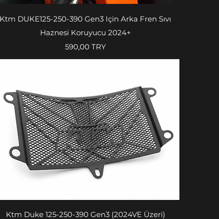
Vista rapida
Ktm DUKE125-250-390 Gen3 Için Arka Fren Sıvı
Haznesi Koruyucu 2024+
Prezzo
590,00 TRY
Vista rapida
Ktm Duke 125-250-390 Gen3 (2024VE Üzeri)