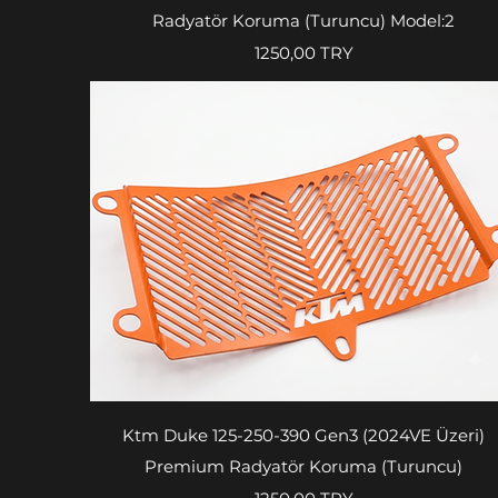
Radyatör Koruma (Turuncu) Model:2
Prezzo
1250,00 TRY
Vista rapida
Ktm Duke 125-250-390 Gen3 (2024VE Üzeri)
Premium Radyatör Koruma (Turuncu)
Prezzo