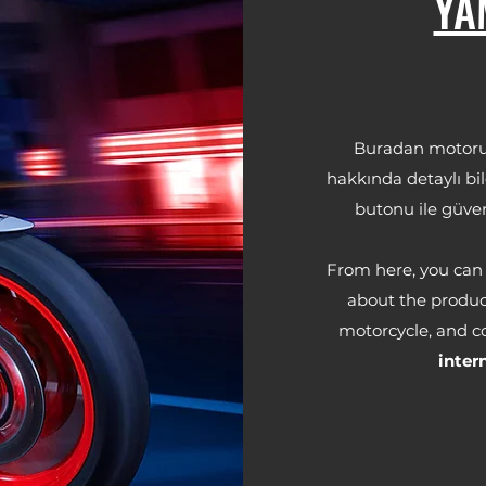
YA
Buradan motorunu
hakkında detaylı bilg
butonu ile güven
From here, you can 
about the product
motorcycle, and c
inter