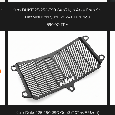
Vista rapida
r
Ktm DUKE125-250-390 Gen3 Için Arka Fren Sıvı
Haznesi Koruyucu 2024+ Turuncu
Prezzo
590,00 TRY
Vista rapida
Ktm Duke 125-250-390 Gen3 (2024VE Üzeri)