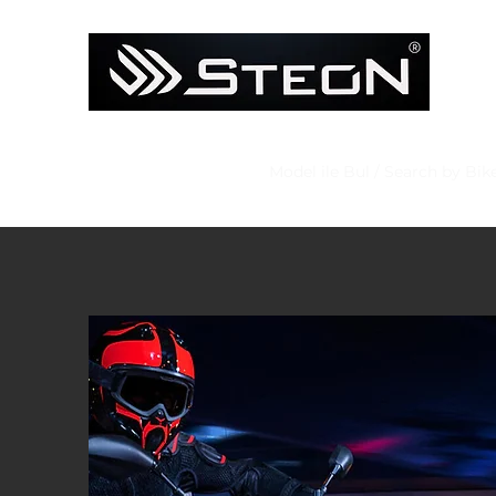
Ana Sayfa
Mağaza
Model ile Bul / Search by Bik