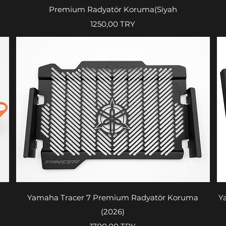
Premium Radyatör Koruma(Siyah
Prezzo
1250,00 TRY
Vista rapida
Yamaha Tracer 7 Premium Radyatör Koruma
Y
(2026)
Prezzo