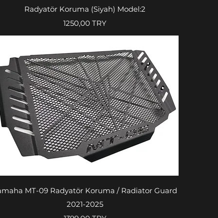
Radyatör Koruma (Siyah) Model:2
Prezzo
1250,00 TRY
Vista rapida
amaha MT-09 Radyatör Koruma / Radiator Guard
2021-2025
Prezzo