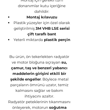
Montaj için gerekli tüm
donanımlar kutu içeriğine
dahildir:
Montaj kılavuzu
Plastik yüzeyler için özel olarak
geliştirilmiş
3M VHB LSE serisi
çift taraflı bant
Yeterli miktarda
plastik perçin
Bu ürün, ön tekerlekten radyatör
ve motor bloğuna sıçrayan
su,
çamur, taş ve benzeri yabancı
maddelerin girişini etkili bir
şekilde engeller
. Böylece metal
parçaların ömrünü uzatır, temiz
kalmasını sağlar ve bakım
ihtiyacını azaltır.
Radyatör peteklerinin tıkanmasını
önleyerek, motorun
soğutma