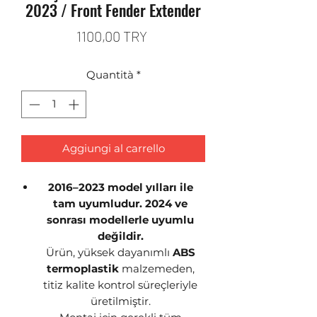
2023 / Front Fender Extender
Prezzo
1100,00 TRY
Quantità
*
Aggiungi al carrello
2016–2023 model yılları ile
tam uyumludur. 2024 ve
sonrası modellerle uyumlu
değildir.
Ürün, yüksek dayanımlı
ABS
termoplastik
malzemeden,
titiz kalite kontrol süreçleriyle
üretilmiştir.