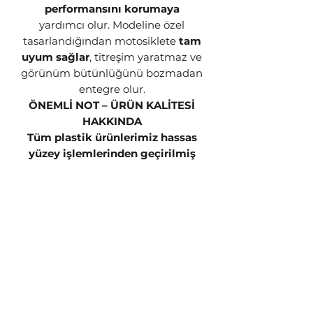
performansını korumaya
yardımcı olur. Modeline özel
tasarlandığından motosiklete
tam
uyum sağlar
, titreşim yaratmaz ve
görünüm bütünlüğünü bozmadan
entegre olur.
ÖNEMLİ NOT – ÜRÜN KALİTESİ
HAKKINDA
Tüm plastik ürünlerimiz hassas
yüzey işlemlerinden geçirilmiş
ve profesyonel şekilde
boyanmıştır.
Bu boya hem estetik
açıdan kaliteyi artırır hem de
güneş ışığı, ısı ve dış etkenlere
karşı koruyucu bir kalkan görevi
görür.
Boyasız veya kaplamasız plastik
yüzeyler kısa sürede:
Renk solması