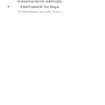
malzeme tercih edilmiştir.
Elektrostatik Toz Boya:
Çizilmelere ve zorlu hava
şartlarına karşı uzun ömürlü
koruma sağlayan mat siyah
elektrostatik toz boya ile
kaplanmıştır.
Güvenilir Garanti: Üretim
kaynaklı tüm hatalara karşı 2 yıl
Steon garantisi altındadır.
GÖNDERİM BİLGİSİ
Siparişleriniz stok durumuna göre
1-3 iş günü içerisinde kargoya
teslim edilecektir. Ürünün stokta
kalmaması yada üretim
aşamasında olması gibi
durumlarda sizinle iletişime geçip