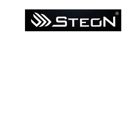
Ana Sayfa
Mağaza
Model ile Bul / Search by Bik