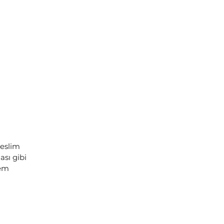
teslim
sı gibi
lem