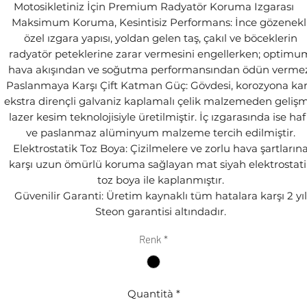
Motosikletiniz İçin Premium Radyatör Koruma Izgarası
Maksimum Koruma, Kesintisiz Performans: İnce gözenekl
özel ızgara yapısı, yoldan gelen taş, çakıl ve böceklerin
radyatör peteklerine zarar vermesini engellerken; optimu
hava akışından ve soğutma performansından ödün vermez
Paslanmaya Karşı Çift Katman Güç: Gövdesi, korozyona kar
ekstra dirençli galvaniz kaplamalı çelik malzemeden gelişm
lazer kesim teknolojisiyle üretilmiştir. İç ızgarasında ise haf
ve paslanmaz alüminyum malzeme tercih edilmiştir.
Elektrostatik Toz Boya: Çizilmelere ve zorlu hava şartların
karşı uzun ömürlü koruma sağlayan mat siyah elektrostati
toz boya ile kaplanmıştır.
Güvenilir Garanti: Üretim kaynaklı tüm hatalara karşı 2 yıl
Steon garantisi altındadır.
Renk
*
Quantità
*