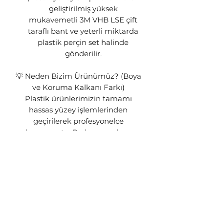
geliştirilmiş yüksek
mukavemetli 3M VHB LSE çift
taraflı bant ve yeterli miktarda
plastik perçin set halinde
gönderilir.
💡 Neden Bizim Ürünümüz? (Boya
ve Koruma Kalkanı Farkı)
Plastik ürünlerimizin tamamı
hassas yüzey işlemlerinden
geçirilerek profesyonelce
boyanmıştır. Bu boya, sadece
görsel bir şıklık sunmakla kalmaz;
ürününüz için hayati bir koruma
kalkanı görevi görür.
Boya Neden Önemlidir? Boyasız
veya kaplamasız bırakılan
plastikler, güneşin zararlı UV
ışınlarına maruz kaldığında kısa