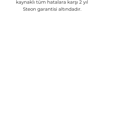
kaynaklı tüm hatalara karşı 2 yıl
Steon garantisi altındadır.
GÖNDERİM BİLGİSİ
Siparişleriniz stok durumuna göre
1-3 iş günü içerisinde kargoya
teslim edilecektir. Ürünün stokta
kalmaması yada üretim
aşamasında olması gibi
durumlarda sizinle iletişime geçip
talebiniz doğrultusunda işlem
yapılacaktır.