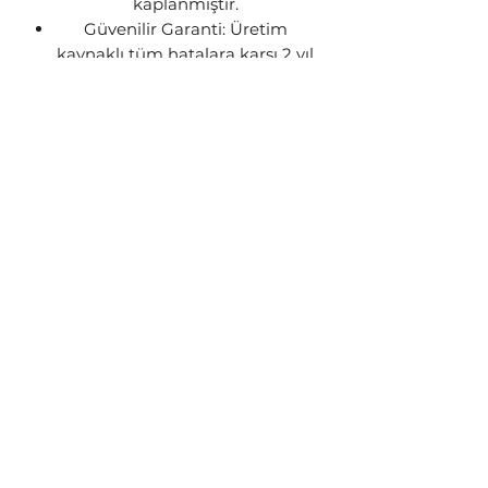
kaplanmıştır.
Güvenilir Garanti: Üretim
kaynaklı tüm hatalara karşı 2 yıl
Steon garantisi altındadır.
GÖNDERİM BİLGİSİ
Siparişleriniz stok durumuna göre
1-3 iş günü içerisinde kargoya
teslim edilecektir. Ürünün stokta
kalmaması yada üretim
aşamasında olması gibi
durumlarda sizinle iletişime geçip
talebiniz doğrultusunda işlem
yapılacaktır.