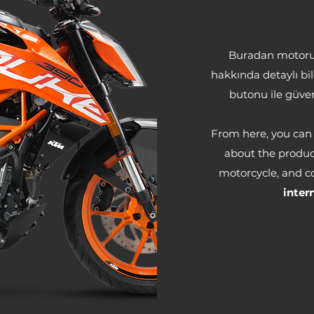
Buradan motorunu
hakkında detaylı bilg
butonu ile güven
From here, you can 
about the product
motorcycle, and c
inter