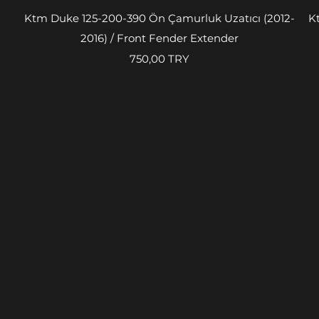
Быстрый просмотр
-
Ktm Duke 125-200-390 Ön Çamurluk Uzatıcı (2012-
K
2016) / Front Fender Extender
Цена
750,00 TRY