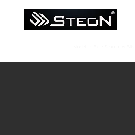
Ana Sayfa
Mağaza
Model ile Bul / Search by Bik