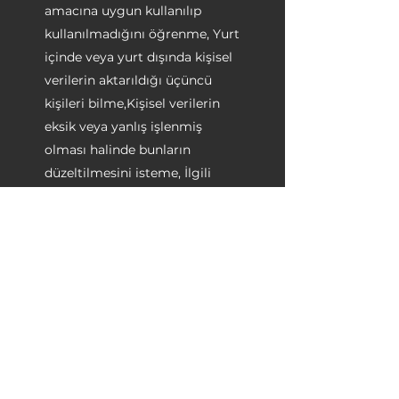
amacına uygun kullanılıp
kullanılmadığını öğrenme, Yurt
içinde veya yurt dışında kişisel
verilerin aktarıldığı üçüncü
kişileri bilme,Kişisel verilerin
eksik veya yanlış işlenmiş
olması halinde bunların
düzeltilmesini isteme, İlgili
mevzuatta öngörülen şartlar
çerçevesinde kişisel verilerin
silinmesini veya yok edilmesini
isteme,İlgili mevzuat uyarınca
yapılan düzeltme, silme ve yok
edilme işlemlerinin, kişisel
verilerin aktarıldığı üçüncü
kişilere bildirilmesini isteme,
İşlenen verilerin münhasıran