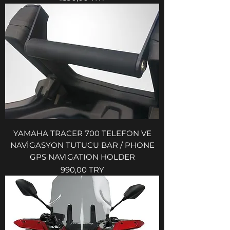
YAMAHA TRACER 700 TELEFON VE
NAVİGASYON TUTUCU BAR / PHONE
GPS NAVIGATION HOLDER
Preis
990,00 TRY