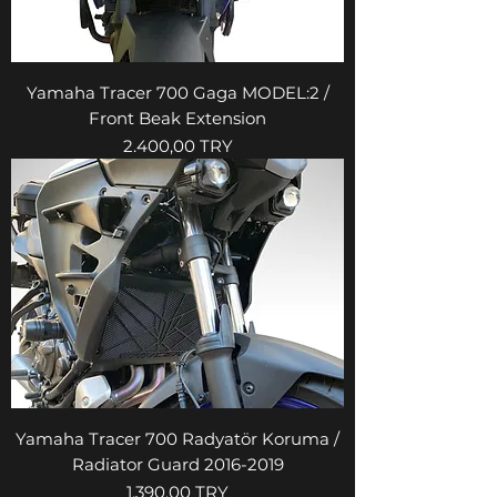
Yamaha Tracer 700 Gaga MODEL:2 /
Front Beak Extension
Preis
2.400,00 TRY
Yamaha Tracer 700 Radyatör Koruma /
Radiator Guard 2016-2019
Preis
1.390,00 TRY