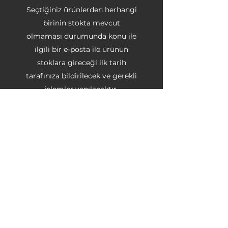
Seçtiğiniz ürünlerden herhangi
birinin stokta mevcut
olmaması durumunda konu ile
ilgili bir e-posta ile ürünün
stoklara gireceği ilk tarih
tarafınıza bildirilecek ve gerekli
işlemler yapılacaktır.
Ödemesini internet üzerinden
yaptığınız ürün eğer
stoklarımızda kalmamış ise en
az 4 (dört), en fazla 30 (otuz)
gün bekleme süresi vardır.
Ürün bu tarihler arasında
tüketiciye teslim edilemez ise,
yaptığı ödeme kendisine iade
edilir.