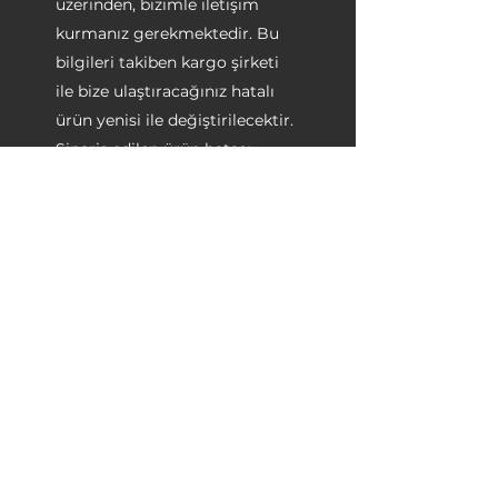
üzerinden, bizimle iletişim
kurmanız gerekmektedir. Bu
bilgileri takiben kargo şirketi
ile bize ulaştıracağınız hatalı
ürün yenisi ile değiştirilecektir.
Sipariş edilen ürün hatası
müşteri kullanımından
oluşmuşsa veya 14 günlük süre
içerisinde ürün kullanılmışsa,
ürünün iade ve değişimi
yapılmaz. Ürün iadesi ve
değiştirme şartları olarak, 4077
sayılı Tüketicinin Korunması
Hakkında Kanun gereği
uygulamalar esastır.