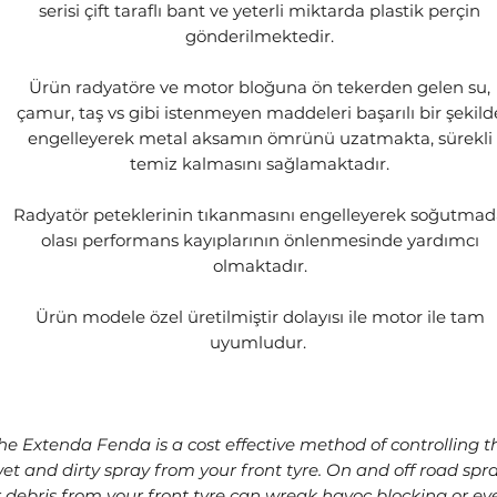
serisi çift taraflı bant ve yeterli miktarda plastik perçin
gönderilmektedir.
Ürün radyatöre ve motor bloğuna ön tekerden gelen su,
çamur, taş vs gibi istenmeyen maddeleri başarılı bir şekild
engelleyerek metal aksamın ömrünü uzatmakta, sürekli
temiz kalmasını sağlamaktadır.
Radyatör peteklerinin tıkanmasını engelleyerek soğutma
olası performans kayıplarının önlenmesinde yardımcı
olmaktadır.
Ürün modele özel üretilmiştir dolayısı ile motor ile tam
uyumludur.
he Extenda Fenda is a cost effective method of controlling t
et and dirty spray from your front tyre. On and off road spr
r debris from your front tyre can wreak havoc blocking or ev