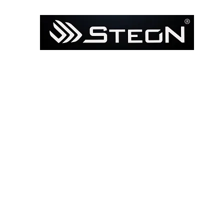
Ana Sayfa
Mağaza
Model ile Bul / Search by Bik