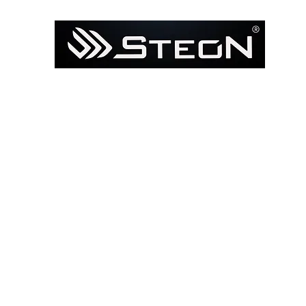
Ana Sayfa
Mağaza
Model ile Bul / Search by Bik