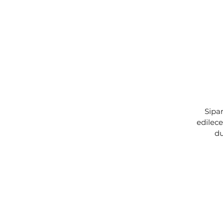
Sipar
edilec
du