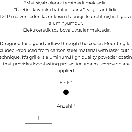
*Mat siyah olarak temin edilmektedir.
*Üretim kaynaklı hatalara karşı 2 yıl garantilidir.
*DKP malzemeden lazer kesim tekniği ile üretilmiştir. Izgaras
alüminyumdur.
*Elektrostatik toz boya uygulanmaktadır.
Designed for a good airflow through the cooler. Mounting ki
ncluded.Produced from carbon steel material with laser cutti
echnique. It's grille is aluminum.High quality poweder coati
that provides long-lasting protection against corrosion are
applied.
Renk
*
Anzahl
*