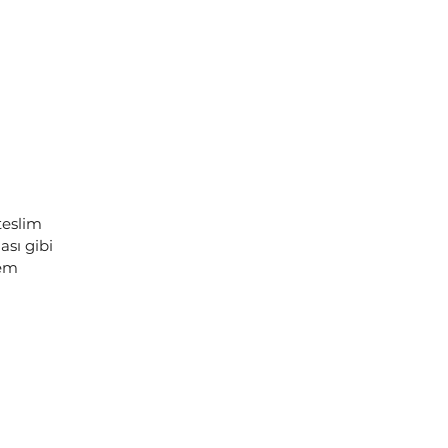
teslim
sı gibi
lem