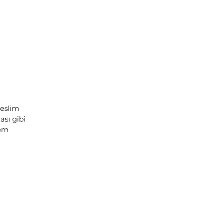
teslim
sı gibi
lem