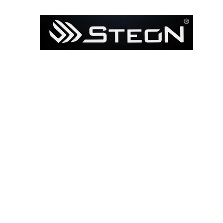
Ana Sayfa
Mağaza
Model ile Bul / Search by Bik