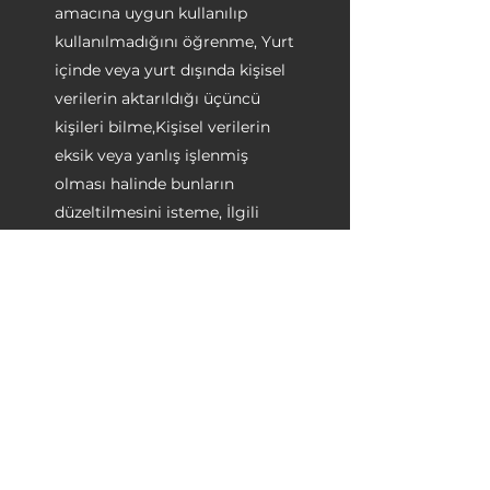
amacına uygun kullanılıp
kullanılmadığını öğrenme, Yurt
içinde veya yurt dışında kişisel
verilerin aktarıldığı üçüncü
kişileri bilme,Kişisel verilerin
eksik veya yanlış işlenmiş
olması halinde bunların
düzeltilmesini isteme, İlgili
mevzuatta öngörülen şartlar
çerçevesinde kişisel verilerin
silinmesini veya yok edilmesini
isteme,İlgili mevzuat uyarınca
yapılan düzeltme, silme ve yok
edilme işlemlerinin, kişisel
verilerin aktarıldığı üçüncü
kişilere bildirilmesini isteme,
İşlenen verilerin münhasıran