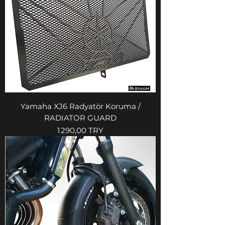
Yamaha XJ6 Radyatör Koruma /
RADIATOR GUARD
Prix
1 290,00 TRY