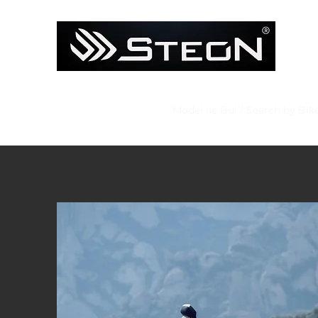
Ana Sayfa
Mağaza
Model ile Bul / Search by Bik