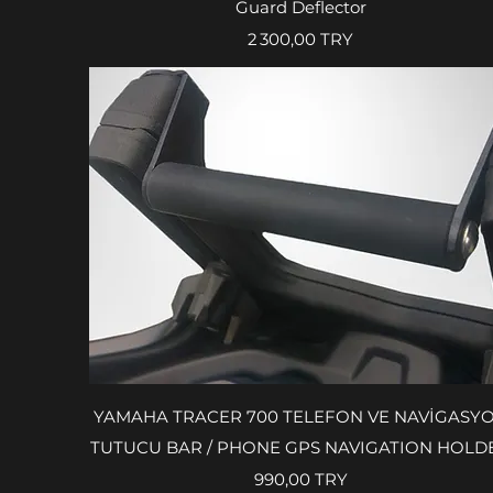
Guard Deflector
Prix
2 300,00 TRY
Aperçu rapide
YAMAHA TRACER 700 TELEFON VE NAVİGASY
TUTUCU BAR / PHONE GPS NAVIGATION HOLD
Prix
990,00 TRY