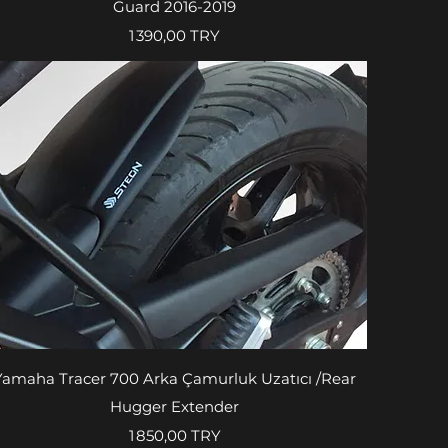
Guard 2016-2019
Prix
1 390,00 TRY
Aperçu rapide
Yamaha Tracer 700 Arka Çamurluk Uzatıcı /Rear
Hugger Extender
Prix
1 850,00 TRY