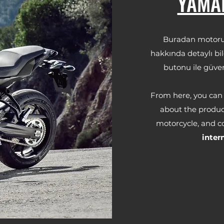
YAMA
Buradan motorunu
hakkında detaylı bilg
butonu ile güven
From here, you can 
about the product
motorcycle, and c
inter