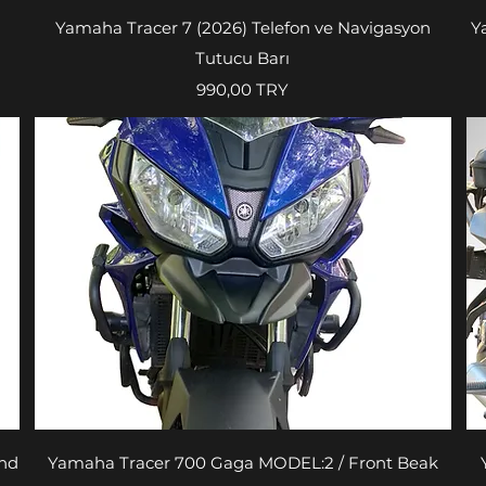
Aperçu rapide
Yamaha Tracer 7 (2026) Telefon ve Navigasyon
Y
Tutucu Barı
Prix
990,00 TRY
Aperçu rapide
and
Yamaha Tracer 700 Gaga MODEL:2 / Front Beak