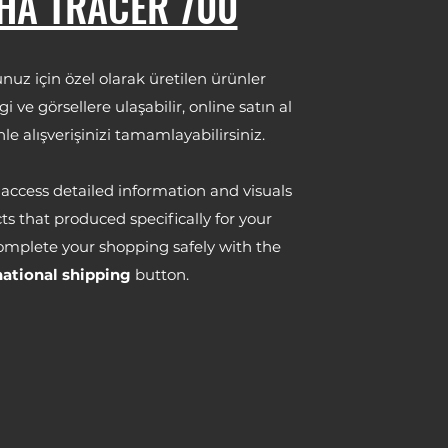
HA TRACER 700
z için özel olarak üretilen ürünler
i ve görsellere ulaşabilir, online satın al
le alışverişinizi tamamlayabilirsiniz.
access detailed information and visuals
s that produced specifically for your
omplete your shopping safely with the
national shipping
button.