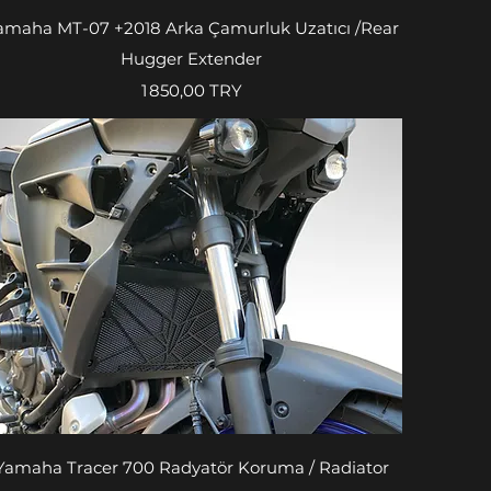
Aperçu rapide
amaha MT-07 +2018 Arka Çamurluk Uzatıcı /Rear
Hugger Extender
Prix
1 850,00 TRY
Aperçu rapide
Yamaha Tracer 700 Radyatör Koruma / Radiator