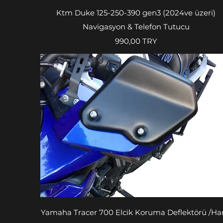
Aperçu rapide
Ktm Duke 125-250-390 gen3 (2024ve üzeri)
Navigasyon & Telefon Tutucu
Prix
990,00 TRY
Aperçu rapide
Yamaha Tracer 700 Elcik Koruma Deflektörü /H