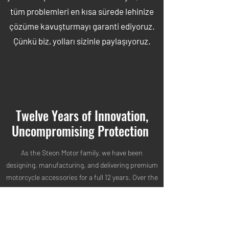
tüm problemleri en kısa sürede lehinize
çözüme kavuşturmayı garanti ediyoruz.
Çünkü biz, yolları sizinle paylaşıyoruz.
Twelve Years of Innovation,
Uncompromising Protection
As the Steon Motor family, we have been
designing, manufacturing, and delivering premium
motorcycle accessories for a full 12 years. Over the
past decade, our unwavering commitment to
100% customer satisfaction has proudly
established us as one of the most loved and
trusted brands in the riding community worldwide.