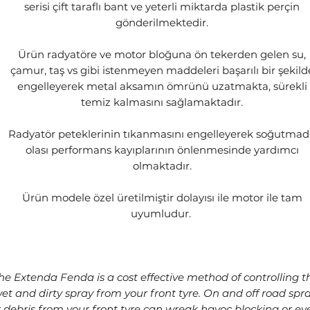
serisi çift taraflı bant ve yeterli miktarda plastik perçin
gönderilmektedir.
Ürün radyatöre ve motor bloğuna ön tekerden gelen su,
çamur, taş vs gibi istenmeyen maddeleri başarılı bir şekild
engelleyerek metal aksamın ömrünü uzatmakta, sürekli
temiz kalmasını sağlamaktadır.
Radyatör peteklerinin tıkanmasını engelleyerek soğutma
olası performans kayıplarının önlenmesinde yardımcı
olmaktadır.
Ürün modele özel üretilmiştir dolayısı ile motor ile tam
uyumludur.
he Extenda Fenda is a cost effective method of controlling t
et and dirty spray from your front tyre. On and off road spr
r debris from your front tyre can wreak havoc blocking or ev