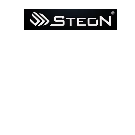
Ana Sayfa
Mağaza
Model ile Bul / Search by Bik