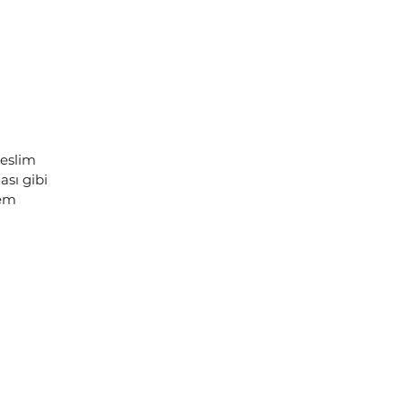
teslim
sı gibi
lem