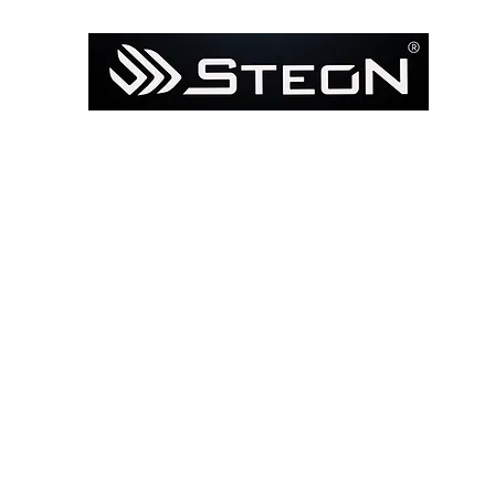
Ana Sayfa
Mağaza
Model ile Bul / Search by Bik