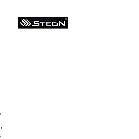
i
m
.