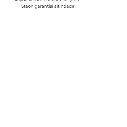
Steon garantisi altındadır.
GÖNDERİM BİLGİSİ
Siparişleriniz stok durumuna göre
1-3 iş günü içerisinde kargoya
teslim edilecektir. Ürünün stokta
kalmaması yada üretim
aşamasında olması gibi
durumlarda sizinle iletişime geçip
talebiniz doğrultusunda işlem
yapılacaktır.