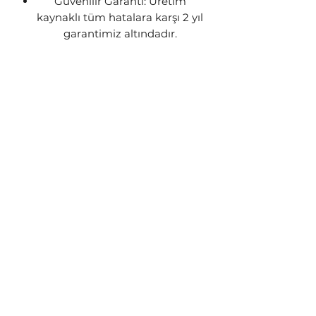
Güvenilir Garanti: Üretim
kaynaklı tüm hatalara karşı 2 yıl
garantimiz altındadır.
Perfect Fit for 2021 - 2025 Models
Designed for optimal airflow
through the cooler while
ensuring maximum protection.
Manufactured from laser-cut
carbon steel with a premium
aluminum grille.
Finished with a high-quality
matte black powder coating for
superior corrosion resistance.
All necessary mounting
hardware is included in the
package.
Features a 2-year warranty