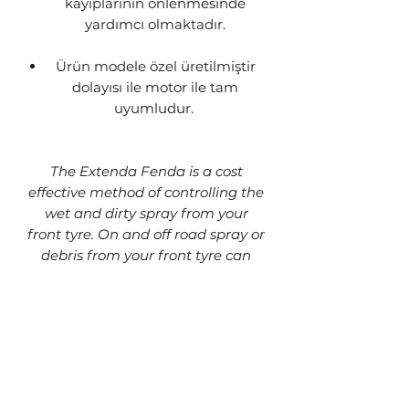
kayıplarının önlenmesinde
yardımcı olmaktadır.
Ürün modele özel üretilmiştir
dolayısı ile motor ile tam
uyumludur.
The Extenda Fenda is a cost
effective method of controlling the
wet and dirty spray from your
front tyre. On and off road spray or
debris from your front tyre can
wreak havoc blocking or even
damaging cooling grills and
radiators, reducing performance
and turning a simple wash into a
serious project.
It is made of first quality ABS
plastic with maximum endurance