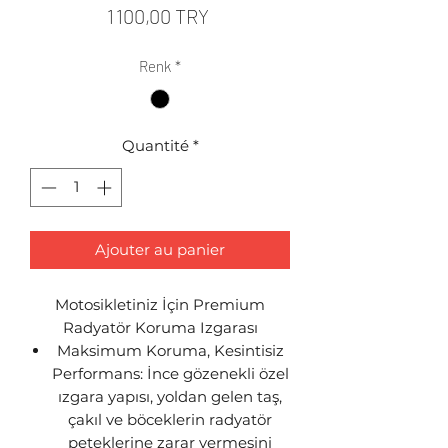
Prix
1 100,00 TRY
Renk
*
Quantité
*
Ajouter au panier
Motosikletiniz İçin Premium
Radyatör Koruma Izgarası
Maksimum Koruma, Kesintisiz
Performans: İnce gözenekli özel
ızgara yapısı, yoldan gelen taş,
çakıl ve böceklerin radyatör
peteklerine zarar vermesini