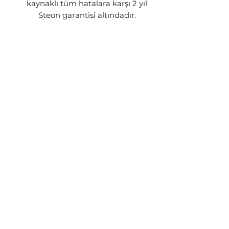
kaynaklı tüm hatalara karşı 2 yıl
Steon garantisi altındadır.
GÖNDERİM BİLGİSİ
Siparişleriniz stok durumuna göre
1-3 iş günü içerisinde kargoya
teslim edilecektir. Ürünün stokta
kalmaması yada üretim
aşamasında olması gibi
durumlarda sizinle iletişime geçip
talebiniz doğrultusunda işlem
yapılacaktır.