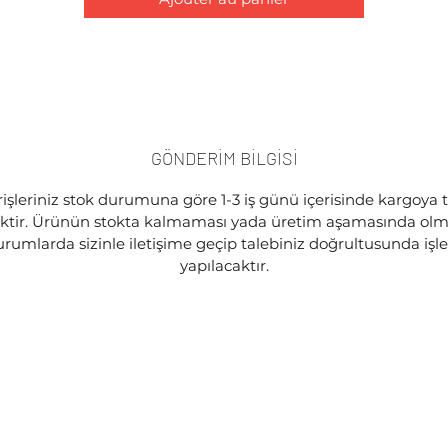
GÖNDERİM BİLGİSİ
işleriniz stok durumuna göre 1-3 iş günü içerisinde kargoya 
ektir. Ürünün stokta kalmaması yada üretim aşamasında olma
rumlarda sizinle iletişime geçip talebiniz doğrultusunda iş
yapılacaktır.
©2020, Steon Motor tarafından Wix.com ile kurulmuştur.