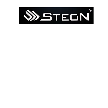
Ana Sayfa
Mağaza
Model ile Bul / Search by Bik