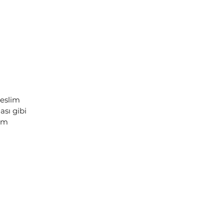
teslim
sı gibi
lem