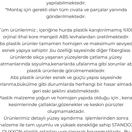
yapılabilmektedir.
*Montaj için gerekli olan tüm civata ve parçalar yanında
gönderilmektedir.
Tüm ürünlerimiz ; içeriğine hurda plastik karıştırılmamış %10
orjinal ithal kore menşeili ABS levhalardan üretilmektedir.
bs plastik ürünler tamamen homojen ve maksimum seviye
esnek yapıya sahiptir ,bu özelliği sayesinde diğer fiberglass
ürünlerde sıkça yaşanan yüzeylerde çatlama ,yüzey
atmanlarında soyulma,kenarlarda ufalanma gibi sorunlar a
plastik ürünlerde görülmemektedir.
Abs plastik ürünler esnek ve güçlü yapısı sayesinde
orlanma,bükülme gibi durumlarda herhangi bir hasar almad
geri eski şeklini alabilmektedir.
Plastik malzeme yoğun ve homojen yapıda olduğu için , kena
kesimlerinde çatlaklar,gözenekler ve keskin pürüzler
oluşmamaktadır.
Ürünlerimiz detaylı yüzey aşındırma işlemlerinden sonra
malzeme ile tam uyumlu ve yüksek esnekliğe sahip STANDO
DUXXON plastik astarları uygulanarak boyanmaktadır . Bu