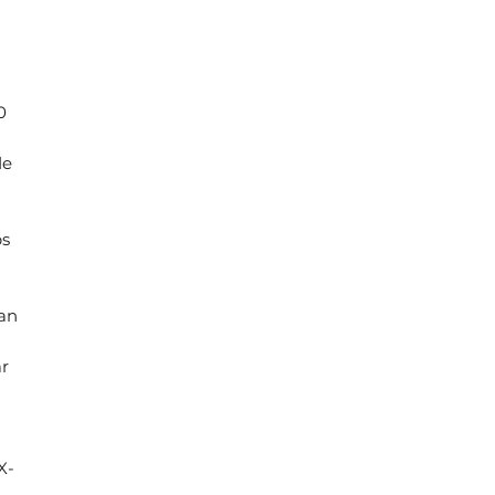
0
de
bs
an
r
X-