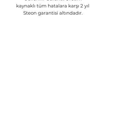
kaynaklı tüm hatalara karşı 2 yıl
Steon garantisi altındadır.
GÖNDERİM BİLGİSİ
Siparişleriniz stok durumuna göre
1-3 iş günü içerisinde kargoya
teslim edilecektir. Ürünün stokta
kalmaması yada üretim
aşamasında olması gibi
durumlarda sizinle iletişime geçip
talebiniz doğrultusunda işlem
yapılacaktır.