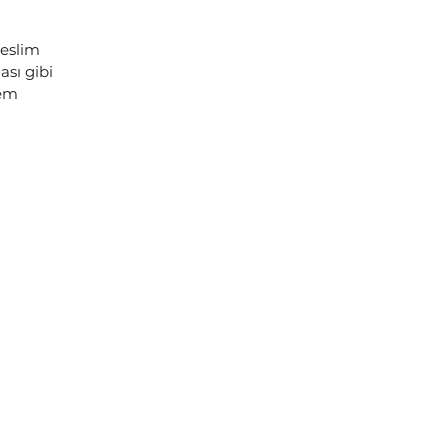
teslim
sı gibi
lem