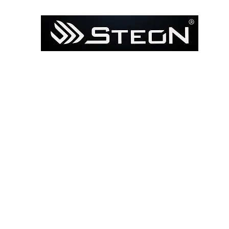
Ana Sayfa
Mağaza
Model ile Bul / Search by Bik