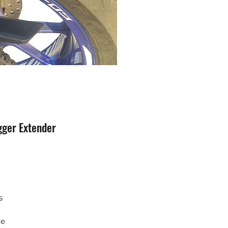
ger Extender
s
le