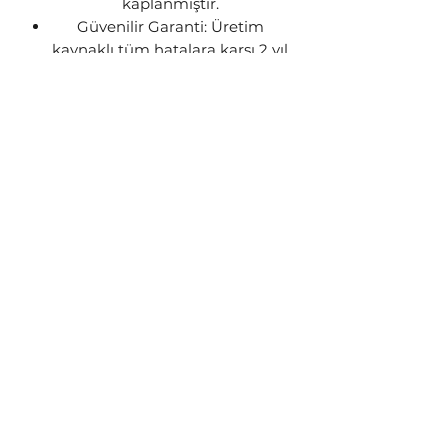
kaplanmıştır.
Güvenilir Garanti: Üretim
kaynaklı tüm hatalara karşı 2 yıl
Steon garantisi altındadır.
GÖNDERİM BİLGİSİ
Siparişleriniz stok durumuna göre
1-3 iş günü içerisinde kargoya
teslim edilecektir. Ürünün stokta
kalmaması yada üretim
aşamasında olması gibi
durumlarda sizinle iletişime geçip
talebiniz doğrultusunda işlem
yapılacaktır.